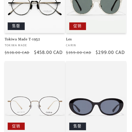
售罄
促销
Tokiwa Made T-1952
Les
厂
厂
TOKIWA MADE
CARIN
商：
商：
常
促
$458.00 CAD
常
促
$299.00 CAD
$538.00 CAD
$359.00 CAD
规
销
规
销
价
价
价
价
格
格
促销
售罄