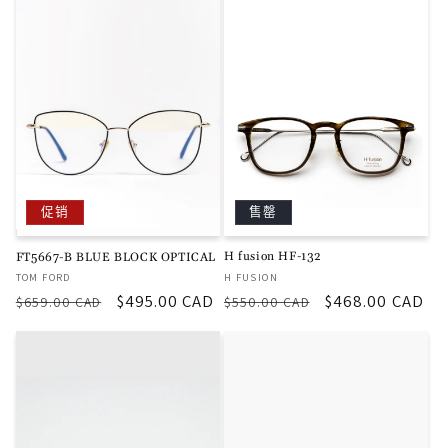
价
价
格
格
售罄
促销
H fusion HF-132
FT5667-B BLUE BLOCK OPTICAL
厂
厂
H FUSION
TOM FORD
商：
商：
常
促
$468.00 CAD
常
促
$495.00 CAD
$550.00 CAD
$659.00 CAD
规
销
规
销
价
价
价
价
格
格