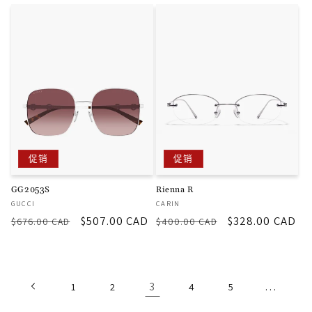
规
销
规
销
价
价
价
价
格
格
促销
促销
GG2053S
Rienna R
厂
厂
GUCCI
CARIN
商：
商：
常
促
$507.00 CAD
常
促
$328.00 CAD
$676.00 CAD
$400.00 CAD
规
销
规
销
价
价
价
价
格
格
3
…
1
2
4
5