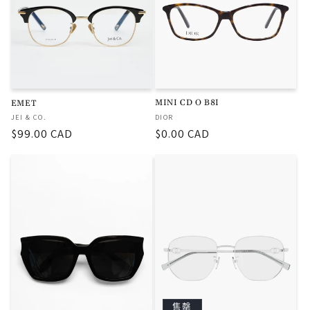
MINI CD O B8I
EMET
厂
厂
DIOR
JEI & CO.
商：
商：
常
$0.00 CAD
常
$99.00 CAD
规
规
价
价
格
格
售罄