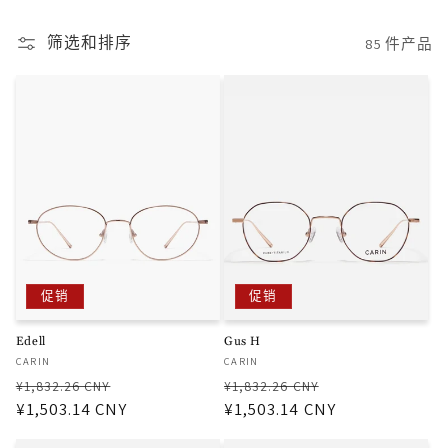
筛选和排序
85 件产品
促销
促销
Edell
Gus H
厂
厂
CARIN
CARIN
商：
商：
常
促
常
促
¥1,832.26 CNY
¥1,832.26 CNY
规
¥1,503.14 CNY
销
规
¥1,503.14 CNY
销
价
价
价
价