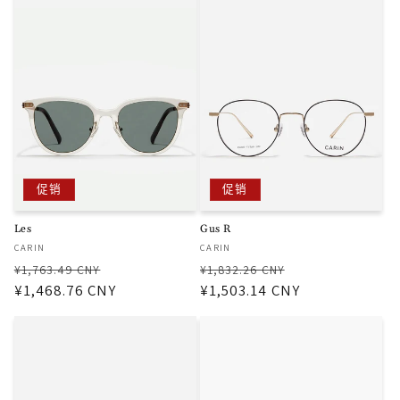
格
格
促销
促销
Les
Gus R
厂
厂
CARIN
CARIN
商：
商：
常
促
常
促
¥1,763.49 CNY
¥1,832.26 CNY
规
¥1,468.76 CNY
销
规
¥1,503.14 CNY
销
价
价
价
价
格
格