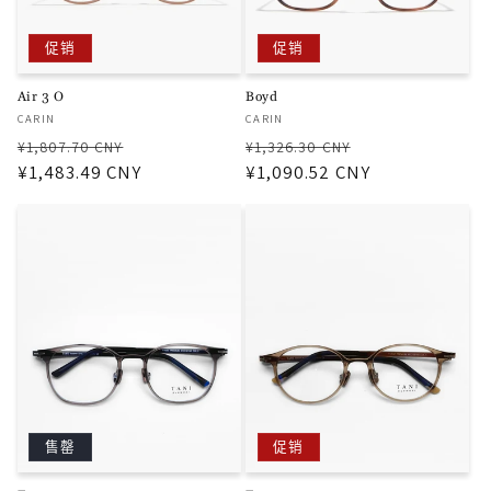
促销
促销
Air 3 O
Boyd
厂
厂
CARIN
CARIN
商：
商：
常
促
常
促
¥1,807.70 CNY
¥1,326.30 CNY
规
¥1,483.49 CNY
销
规
¥1,090.52 CNY
销
价
价
价
价
格
格
售罄
促销