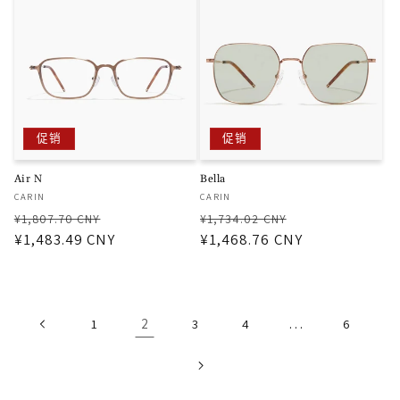
促销
促销
Air N
Bella
厂
厂
CARIN
CARIN
商：
商：
常
促
常
促
¥1,807.70 CNY
¥1,734.02 CNY
规
¥1,483.49 CNY
销
规
¥1,468.76 CNY
销
价
价
价
价
格
格
2
…
1
3
4
6