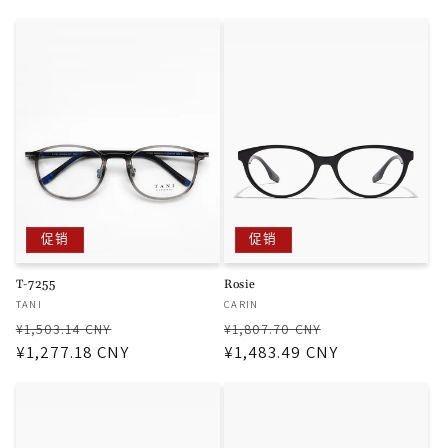
价
价
价
价
格
格
促销
促销
T-7255
Rosie
厂
厂
TANI
CARIN
商：
商：
常
促
常
促
¥1,503.14 CNY
¥1,807.70 CNY
规
¥1,277.18 CNY
销
规
¥1,483.49 CNY
销
价
价
价
价
格
格