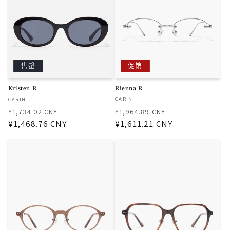
促销
售罄
Rienna R
Kristen R
厂
厂
CARIN
CARIN
商：
商：
常
促
常
促
¥1,964.89 CNY
¥1,734.02 CNY
规
¥1,611.21 CNY
销
规
¥1,468.76 CNY
销
价
价
价
价
格
格