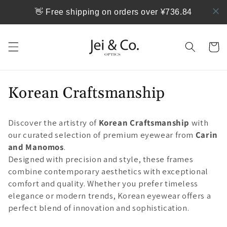
跳到内
👋 Free shipping on orders over ¥736.84
容
购
物
车
Korean Craftsmanship
Discover the artistry of
Korean Craftsmanship
with
our curated selection of premium eyewear from
Carin
and Manomos
.
Designed with precision and style, these frames
combine contemporary aesthetics with exceptional
comfort and quality. Whether you prefer timeless
elegance or modern trends, Korean eyewear offers a
perfect blend of innovation and sophistication.