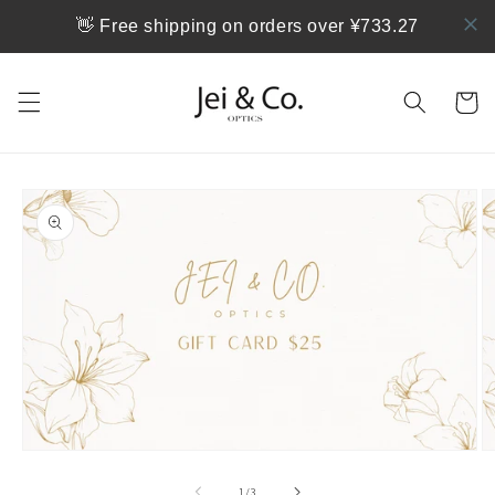
跳到内
👋 Free shipping on orders over ¥733.27
容
购
物
车
跳至产
品信息
在
模
/
1
/
3