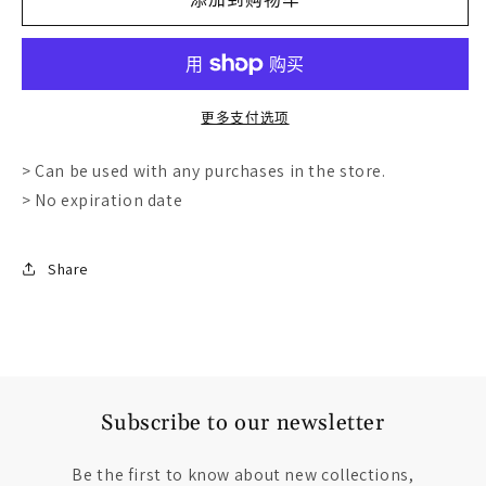
JEI
JEI
&amp;
&amp;
CO.
CO.
OPTICS
OPTICS
更多支付选项
GIFT
GIFT
> Can be used with any purchases in the store.
CARD
CARD
> No expiration date
的
的
数
数
Share
量
量
Subscribe to our newsletter
Be the first to know about new collections,