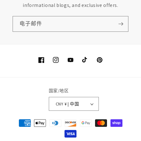
informational blogs, and exclusive offers.
电子邮件
Facebook
Instagram
YouTube
TikTok
Pinterest
国家/地区
CNY ¥ | 中国
付
款
方