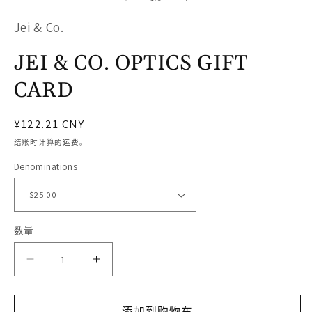
态
Jei & Co.
窗
口
JEI & CO. OPTICS GIFT
中
CARD
打
开
常
¥122.21 CNY
媒
规
结账时计算的
运费
。
体
价
Denominations
文
格
件
1
2
数量
减
增
少
加
添加到购物车