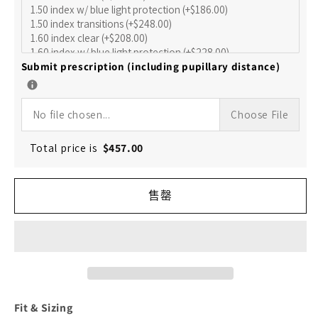
HF-
HF-
126
126
的
的
Submit prescription (including pupillary distance)
数
数
量
量
No file chosen...
Choose File
Total price is
$
457.00
售罄
Fit & Sizing