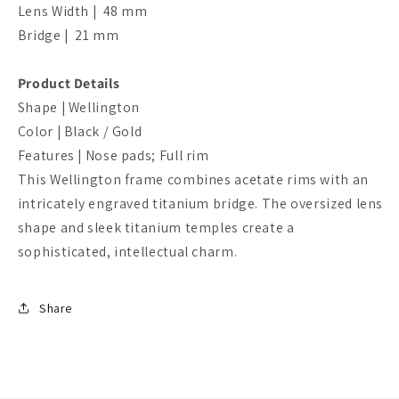
Lens Width | 48 mm
Bridge | 21 mm
Product Details
Shape | Wellington
Color | Black / Gold
Features | Nose pads; Full rim
This Wellington frame combines acetate rims with an
intricately engraved titanium bridge. The oversized lens
shape and sleek titanium temples create a
sophisticated, intellectual charm.
Share