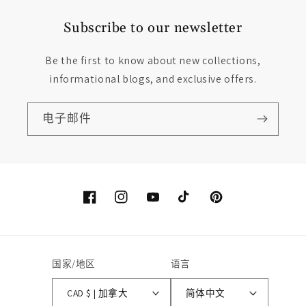
Subscribe to our newsletter
Be the first to know about new collections,
informational blogs, and exclusive offers.
电子邮件
Facebook
Instagram
YouTube
TikTok
Pinterest
国家/地区
语言
CAD $ | 加拿大
简体中文