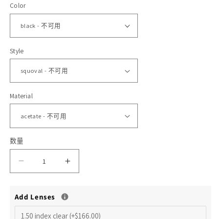
Color
格
体
文
件
1
2
Style
Material
数量
减
增
少
加
Add Lenses
H
H
fusion
fusion