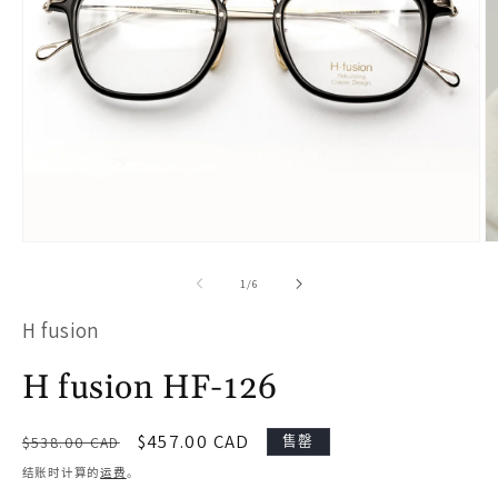
在
模
/
1
/
6
态
H fusion
窗
口
H fusion HF-126
中
打
常
促
$457.00 CAD
售罄
$538.00 CAD
开
规
销
结账时计算的
运费
。
价
价
媒